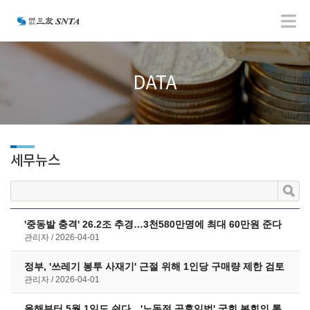
DATA
세무뉴스
'중동발 충격' 26.2조 추경…3천580만명에 최대 60만원 준다
관리자
2026-04-01
정부, '쓰레기 봉투 사재기' 근절 위해 1인당 구매량 제한 검토
관리자
2026-04-01
올해부터 5월 1일도 쉰다…'노동절 공휴일법' 국회 본회의 통