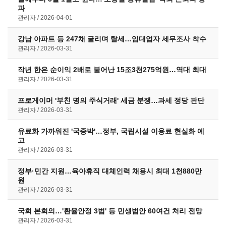
과
관리자
2026-04-01
강남 아파트 등 247채 굴리며 탈세…임대업자 세무조사 착수
관리자
2026-03-31
작년 한은 순이익 2배로 불어난 15조3천275억원…역대 최대
관리자
2026-03-31
프로게이머 '부친 명의 주식거래' 세금 분쟁…과세 정당 판단
관리자
2026-03-31
유료화 가까워진 '국중박'…정부, 국립시설 이용료 현실화 예
고
관리자
2026-03-31
정부·민간 지원…육아휴직 대체인력 채용시 최대 1천880만
원
관리자
2026-03-31
국회 본회의…'환율안정 3법' 등 민생법안 60여건 처리 전망
관리자
2026-03-31